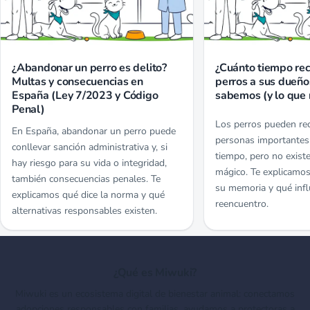
¿Abandonar un perro es delito?
¿Cuánto tiempo re
Multas y consecuencias en
perros a sus dueño
España (Ley 7/2023 y Código
sabemos (y lo que 
Penal)
Los perros pueden re
En España, abandonar un perro puede
personas importantes
conllevar sanción administrativa y, si
tiempo, pero no exis
hay riesgo para su vida o integridad,
mágico. Te explicamo
también consecuencias penales. Te
su memoria y qué infl
explicamos qué dice la norma y qué
reencuentro.
alternativas responsables existen.
¿Qué es Miwuki?
Miwuki es un ecosistema digital de bienestar animal: conectamos
adopciones responsables con familias, ayudamos a protectoras a