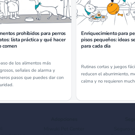
mentos prohibidos para perros
Enriquecimiento para pe
atos: lista práctica y qué hacer
pisos pequeños: ideas se
lo comen
para cada día
aso de los alimentos más
Rutinas cortas y juegos fác
igrosos, señales de alarma y
reducen el aburrimiento, me
meros pasos que puedes dar con
calma y no requieren much
uridad.
Adopciones
Seg
l:
Miwuki Pet Center
Seguro ve