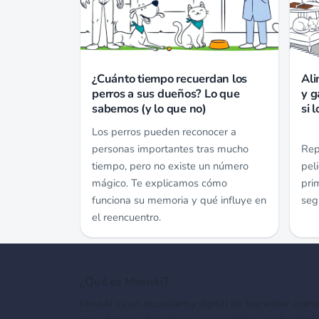
¿Cuánto tiempo recuerdan los
Ali
perros a sus dueños? Lo que
y g
sabemos (y lo que no)
si 
Los perros pueden reconocer a
personas importantes tras mucho
Rep
tiempo, pero no existe un número
pel
mágico. Te explicamos cómo
pri
funciona su memoria y qué influye en
seg
el reencuentro.
¿Qué es Miwuki?
Miwuki es un ecosistema digital de bienestar anima