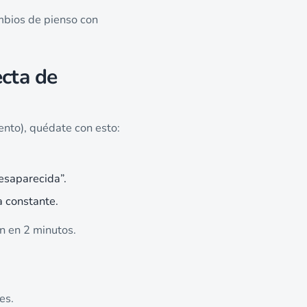
mbios de pienso con
ecta de
ento), quédate con esto:
desaparecida”.
a constante.
ón en 2 minutos.
es.