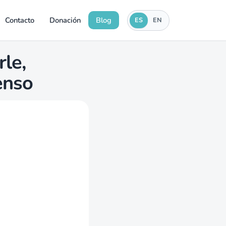
Contacto
Donación
Blog
ES
EN
rle,
enso