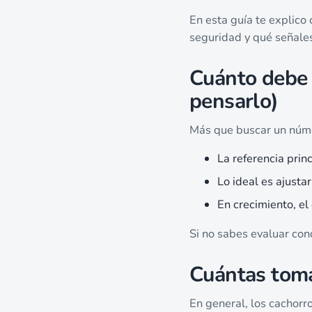
En esta guía te explico
seguridad y qué señales
Cuánto debe 
pensarlo)
Más que buscar un númer
La referencia prin
Lo ideal es ajusta
En crecimiento, el
Si no sabes evaluar con
Cuántas toma
En general, los cachorr