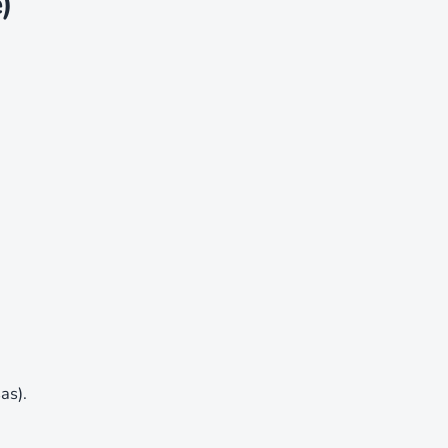
)
as).