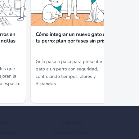
rros en
Cómo integrar un nuevo gato con
Crea 
ncillas
tu perro: plan por fases sin prisas
perro
maña
Guía paso a paso para presentar un
iles que
Una ru
gato a un perro con seguridad,
joran la
mejor
controlando tiempos, olores y
o espacio.
planti
distancias.
uros
Cuidados
terinario
Miwuki Pet Food