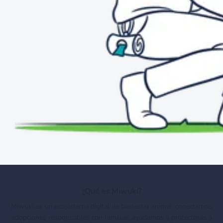
¿Qué es Miwuki?
Miwuki es un ecosistema digital de bienestar animal: conectamos
adopciones responsables con familias, ayudamos a protectoras a