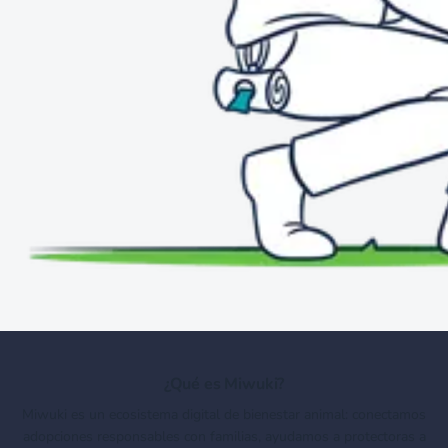
¿Qué es Miwuki?
Miwuki es un ecosistema digital de bienestar animal: conectamos
adopciones responsables con familias, ayudamos a protectoras a