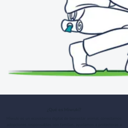
¿Qué es Miwuki?
Miwuki es un ecosistema digital de bienestar animal: conectamos
adopciones responsables con familias, ayudamos a protectoras a