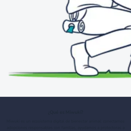
¿Qué es Miwuki?
Miwuki es un ecosistema digital de bienestar animal: conectamos
adopciones responsables con familias, ayudamos a protectoras a