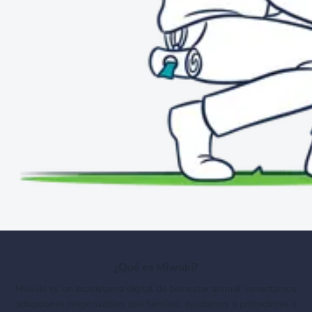
¿Qué es Miwuki?
Miwuki es un ecosistema digital de bienestar animal: conectamos
adopciones responsables con familias, ayudamos a protectoras a